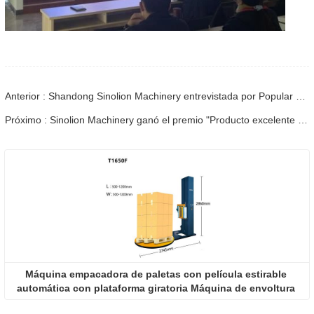
Anterior : Shandong Sinolion Machinery entrevistada por Popular Daily
Próximo : Sinolion Machinery ganó el premio "Producto excelente de alta tecnología" y el gerente general Li Mei ganó el primer lote de "Producto excelente de alta tecnología" Premio de diseño excelente 2023.
Máquina empacadora de paletas con película estirable 
automática con plataforma giratoria Máquina de envoltura 
con película estirable