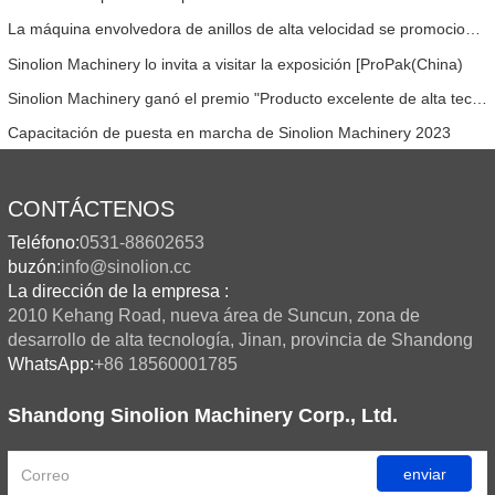
La máquina envolvedora de anillos de alta velocidad se promociona en SIAF 2019
Sinolion Machinery lo invita a visitar la exposición [ProPak(China)
Sinolion Machinery ganó el premio "Producto excelente de alta tecnología" y el gerente general Li Mei ganó el primer lote de "Producto excelente de alta tecnología" Premio de diseño excelente 2023.
Capacitación de puesta en marcha de Sinolion Machinery 2023
CONTÁCTENOS
Teléfono:
0531-88602653
buzón:
info@sinolion.cc
La dirección de la empresa :
2010 Kehang Road, nueva área de Suncun, zona de
desarrollo de alta tecnología, Jinan, provincia de Shandong
WhatsApp:
+86 18560001785
Shandong Sinolion Machinery Corp., Ltd.
enviar