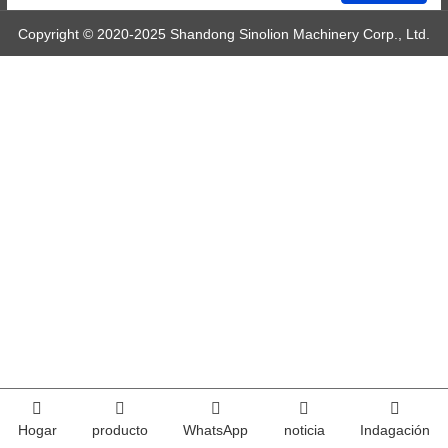
Copyright © 2020-2025 Shandong Sinolion Machinery Corp., Ltd.
Soporte técnico: Huazhicloud
Index
Hogar
producto
WhatsApp
noticia
Indagación