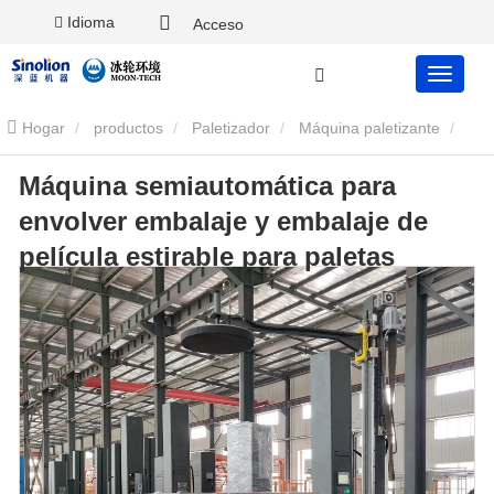
Idioma
Acceso
Hogar
productos
Paletizador
Máquina paletizante
Máquina semiautomática para
Máquina semiautomática para envolver embalaje y embalaje de
envolver embalaje y embalaje de
película estirable para paletas
película estirable para paletas