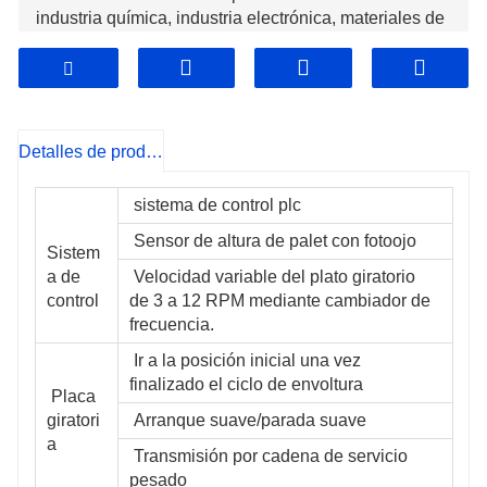
industria química, industria electrónica, materiales de
construcción, electrodomésticos, fabricación de
papel, alimentos y bebidas, etc., especialmente en el
transporte de mercancías en contenedores en el
comercio exterior.
Detalles de producto
 sistema de control plc
 Sensor de altura de palet con fotoojo
Sistem
a de 
 Velocidad variable del plato giratorio 
control
de 3 a 12 RPM mediante cambiador de 
frecuencia.
 Ir a la posición inicial una vez 
finalizado el ciclo de envoltura
 Placa 
giratori
 Arranque suave/parada suave
a
 Transmisión por cadena de servicio 
pesado